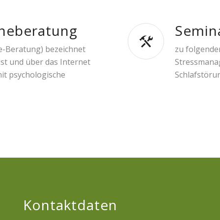
ineberatung
Semin
e-Beratung) bezeichnet
zu folgende
st und über das Internet
Stressmanag
mit psychologische
Schlafstöru
Kontaktdaten