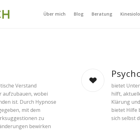
Über mich
Blog
Beratung
Kinesiol
Psych
itische Verstand
bietet Unte
 aufzubauen, wobei
hilft, aktue
anden ist. Durch Hypnose
Klärung und
 gegeben, mit dem
bietet Hilfe
irksuggestionen zu
sich selbst 
nsänderungen bewirken